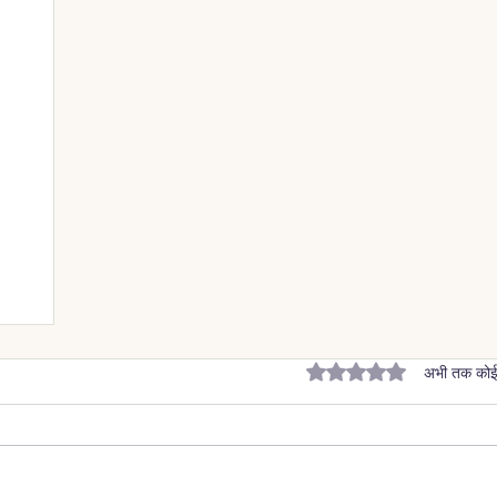
5 स्टार में से 0 रेटिंग दी ग
अभी तक कोई र