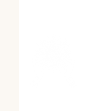
Ready to experience
this care in person?