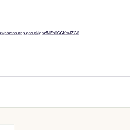
s://photos.app.goo.gl/jgpz5JFs6CCKmJZG6